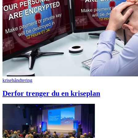
krisehåndtering
Derfor trenger du en kriseplan