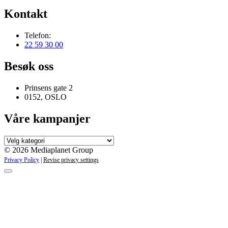
Kontakt
Telefon:
22 59 30 00
Besøk oss
Prinsens gate 2
0152, OSLO
Våre kampanjer
Våre
kampanjer
© 2026 Mediaplanet Group
Privacy Policy
|
Revise privacy settings