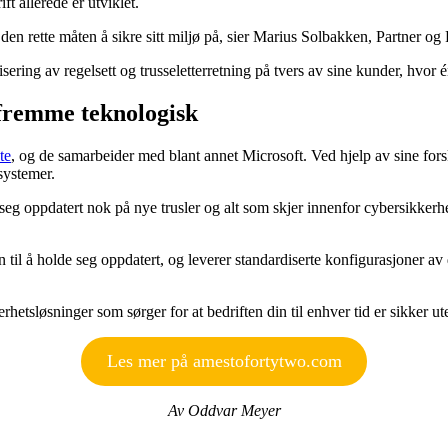
t allerede er utviklet.
er den rette måten å sikre sitt miljø på, sier Marius Solbakken, Partner
sering av regelsett og trusseletterretning på tvers av sine kunder, hvor é
 fremme teknologisk
te
, og de samarbeider med blant annet Microsoft. Ved hjelp av sine fo
systemer.
eg oppdatert nok på nye trusler og alt som skjer innenfor cybersikkerhet t
til å holde seg oppdatert, og leverer standardiserte konfigurasjoner av d
erhetsløsninger som sørger for at bedriften din til enhver tid er sikker 
Les mer på amestofortytwo.com
Av Oddvar Meyer