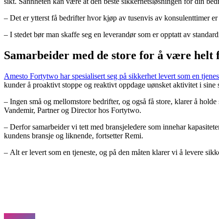
sikt. Sannheten kan være at den beste sikkerhetsløsningen for din bedrif
– Det er ytterst få bedrifter hvor kjøp av tusenvis av konsulenttimer 
– I stedet bør man skaffe seg en leverandør som er opptatt av standardi
Samarbeider med de store for å være helt
Amesto Fortytwo har spesialisert seg på sikkerhet levert som en tjenes
kunder å proaktivt stoppe og reaktivt oppdage uønsket aktivitet i sine 
– Ingen små og mellomstore bedrifter, og også få store, klarer å holde s
Vandemir, Partner og Director hos Fortytwo.
– Derfor samarbeider vi tett med bransjeledere som innehar kapasiteten 
kundens bransje og liknende, fortsetter Remi.
– Alt er levert som en tjeneste, og på den måten klarer vi å levere sikk