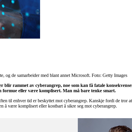
ste, og de samarbeider med blant annet Microsoft. Foto: Getty Images
fter blir rammet av cyberangrep, noe som kan få fatale konsekvens
en formue eller være komplisert. Man må bare tenke smart.
riften til enhver tid er beskyttet mot cyberangrep. Kanskje fordi de tror 
å være komplisert eller kostbart å sikre seg mot cyberangrep.