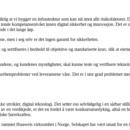
iktig at vi bygger en infrastruktur som kan stå imot alle risikofaktorer.
 totale kompetansenivået innen digital sikkerhet og innovasjon. Det er 
nde i det lange løp.
e, men i seg selv er det ingen garanti for sikkerheten.
t og sertifiseres i henhold til objektive og standariserte krav, slik at eierne
kundene, og kundenes myndigheter, skal kunne teste og verifisere teknol
kkerhetsproblemer ved leveransene våre. Det er i stor grad problemet med n
 utvikler, digital teknologi. Det setter oss selvfølgelig i en sårbar still
v en verdikjede, er det en fordel å være konkurransedyktig, altså en b
iske bærekraften.
ammet Huaweis virksomhet i Norge. Selskapet har vært utsatt for en in