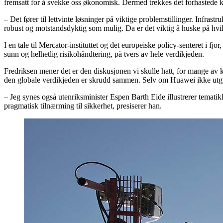
fremsatt for å svekke oss økonomisk. Dermed trekkes det forhastede k
– Det fører til lettvinte løsninger på viktige problemstillinger. Infra
robust og motstandsdyktig som mulig. Da er det viktig å huske på hvil
I en tale til Mercator-instituttet og det europeiske policy-senteret i 
sunn og helhetlig risikohåndtering, på tvers av hele verdikjeden.
Fredriksen mener det er den diskusjonen vi skulle hatt, for mange av 
den globale verdikjeden er skrudd sammen. Selv om Huawei ikke utgjør en 
– Jeg synes også utenriksminister Espen Barth Eide illustrerer temati
pragmatisk tilnærming til sikkerhet, presiserer han.