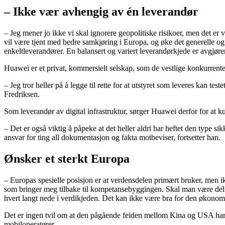
– Ikke vær avhengig av én leverandør
– Jeg mener jo ikke vi skal ignorere geopolitiske risikoer, men det er v
vil være tjent med bedre samkjøring i Europa, og øke det generelle og
enkeltleverandører. En balansert og variert leverandørkjede er avgjøre
Huawei er et privat, kommersielt selskap, som de vestlige konkurrenten
– Jeg tror heller på å legge til rette for at utstyret som leveres kan teste
Fredriksen.
Som leverandør av digital infrastruktur, sørger Huawei derfor for at 
– Det er også viktig å påpeke at det heller aldri har heftet den type si
ansvar for ting all dokumentasjon og fakta motbeviser, fortsetter han.
Ønsker et sterkt Europa
– Europas spesielle posisjon er at verdensdelen primært bruker, men ikke
som bringer meg tilbake til kompetansebyggingen. Skal man være del a
hvert langt nede i verdikjeden. Det kan ikke være bra for den økonom
Det er ingen tvil om at den pågående feiden mellom Kina og USA har r
mobiloperatører.