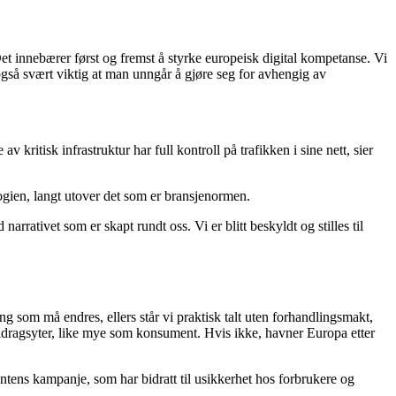
 Det innebærer først og fremst å styrke europeisk digital kompetanse. Vi
også svært viktig at man unngår å gjøre seg for avhengig av
 av kritisk infrastruktur har full kontroll på trafikken i sine nett, sier
ogien, langt utover det som er bransjenormen.
arrativet som er skapt rundt oss. Vi er blitt beskyldt og stilles til
ing som må endres, ellers står vi praktisk talt uten forhandlingsmakt,
idragsyter, like mye som konsument. Hvis ikke, havner Europa etter
tens kampanje, som har bidratt til usikkerhet hos forbrukere og