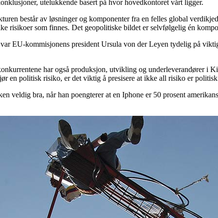
onklusjoner, utelukkende basert på hvor hovedkontoret vårt ligger.
strukturen består av løsninger og komponenter fra en felles global verdikj
ke risikoer som finnes. Det geopolitiske bildet er selvfølgelig én kompo
fjor, var EU-kommisjonens president Ursula von der Leyen tydelig på vikti
konkurrentene har også produksjon, utvikling og underleverandører i Kin
politisk risiko, er det viktig å presisere at ikke all risiko er politisk
kken veldig bra, når han poengterer at en Iphone er 50 prosent amerikan